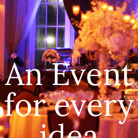
An Event
for every
idea