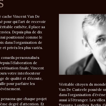
S
e cache Vincent Van De
 pour qui l’art de recevoir
ritable esthète, il place sa
envies. Depuis plus de dix
ainsi positionné comme le
ix dans l’organisation de
et privés les plus variés.
 conseils personnalisés
Depuis l’élaboration de
crétisation finale, Vincent
ours votre interlocuteur
ge de qualité et d’écoute,
ille pour parfaire les
Véritable citoyen du monde 
e événement.
Van De Casteele possède u
dans l’organisation d’évén
 pensons que chaque projet
aussi à l’étranger. Les vill
ême degré d’attention. Et
Toronto, Londres, Berlin, 