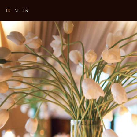
FR
NL
EN