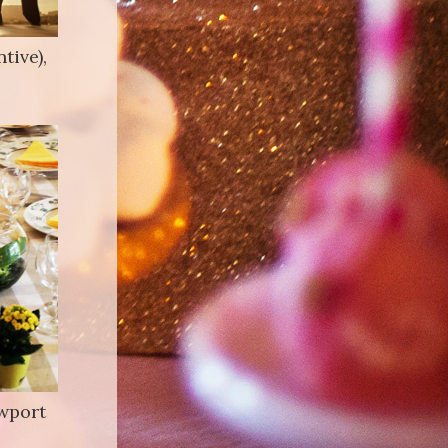
tive),
wport